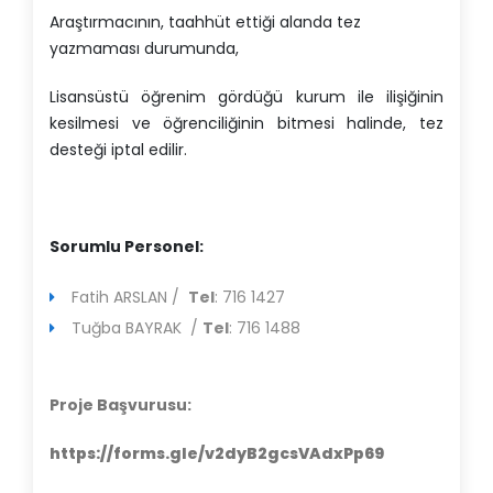
Araştırmacının, taahhüt ettiği alanda tez
yazmaması durumunda,
Lisansüstü öğrenim gördüğü kurum ile ilişiğinin
kesilmesi ve öğrenciliğinin bitmesi halinde, tez
desteği iptal edilir.
Sorumlu Personel:
Fatih ARSLAN /
Tel
: 716 1427
Tuğba BAYRAK /
Tel
: 716 1488
Proje Başvurusu:
https://forms.gle/v2dyB2gcsVAdxPp69